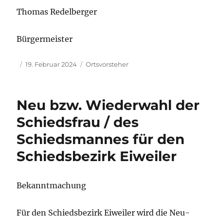
Thomas Redelberger
Bürgermeister
Autor
Veröffentlicht
Kategorien
19. Februar 2024
Ortsvorsteher
am
Neu bzw. Wiederwahl der
Schiedsfrau / des
Schiedsmannes für den
Schiedsbezirk Eiweiler
Bekanntmachung
Für den Schiedsbezirk Eiweiler wird die Neu-