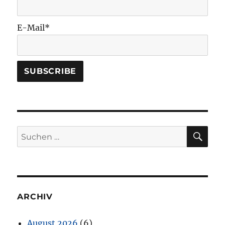
E-Mail*
SU
Suchen
nach:
ARCHIV
August 2026
(6)