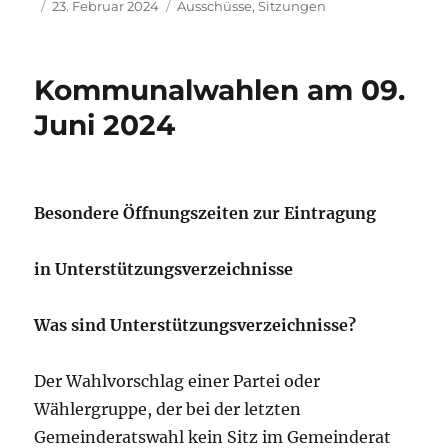
Autor
Veröffentlicht
Kategorien
23. Februar 2024
Ausschüsse
,
Sitzungen
am
Kommunalwahlen am 09.
Juni 2024
Besondere Öffnungszeiten zur Eintragung
in Unterstützungsverzeichnisse
Was sind Unterstützungsverzeichnisse?
Der Wahlvorschlag einer Partei oder
Wählergruppe, der bei der letzten
Gemeinderatswahl kein Sitz im Gemeinderat