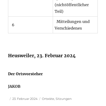
(nichtöffentlicher
Teil)
Mitteilungen und
6
Verschiedenes
Heusweiler, 23. Februar 2024
Der Ortsvorsteher
JAKOB
Autor
Veröffentlicht
Kategorien
23. Februar 2024
Ortsräte
,
Sitzungen
am