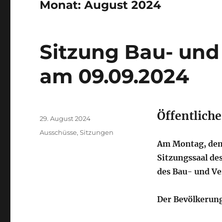
Monat:
August 2024
Sitzung Bau- und
am 09.09.2024
Öffentlich
Autor
Veröffentlicht
29. August 2024
am
Kategorien
Ausschüsse
,
Sitzungen
Am Montag, dem 
Sitzungssaal des
des Bau- und Ve
Der Bevölkerung