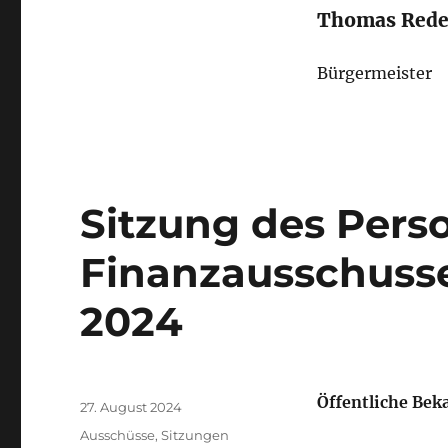
Thomas Rede
Bürgermeister
Sitzung des Pers
Finanzausschuss
2024
Autor
Öffentliche Be
Veröffentlicht
27. August 2024
am
Kategorien
Ausschüsse
,
Sitzungen