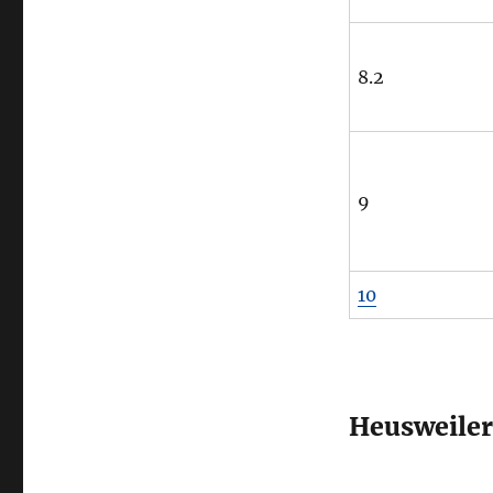
8.2
9
10
Heusweiler