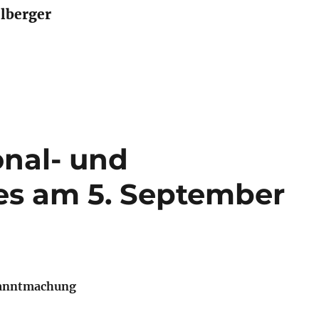
lberger
onal- und
es am 5. September
kanntmachung