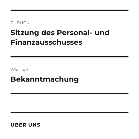
Beitragsnavigation
ZURÜCK
Sitzung des Personal- und
Vorheriger
Beitrag:
Finanzausschusses
WEITER
Bekanntmachung
Nächster
Beitrag:
ÜBER UNS