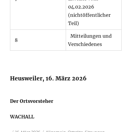
04.02.2026
(nichtöffentlicher
Teil)
Mitteilungen und
8
Verschiedenes
Heusweiler, 16. März 2026
Der Ortsvorsteher
WACHALL
Autor
Veröffentlicht
Kategorien
16. März 2026
Allgemein
,
Ortsräte
,
Sitzungen