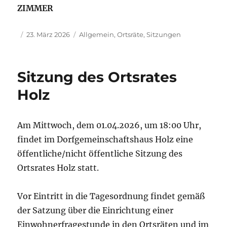
ZIMMER
Autor
Veröffentlicht
Kategorien
23. März 2026
Allgemein
,
Ortsräte
,
Sitzungen
am
Sitzung des Ortsrates
Holz
Am Mittwoch, dem 01.04.2026, um 18:00 Uhr,
findet im Dorfgemeinschaftshaus Holz eine
öffentliche/nicht öffentliche Sitzung des
Ortsrates Holz statt.
Vor Eintritt in die Tagesordnung findet gemäß
der Satzung über die Einrichtung einer
Einwohnerfragestunde in den Ortsräten und im