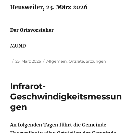
Heusweiler, 23. März 2026
Der Ortsvorsteher
MUND
Autor
Veröffentlicht
Kategorien
23. März 2026
Allgemein
,
Ortsräte
,
Sitzungen
am
Infrarot-
Geschwindigkeitsmessun
gen
An folgenden Tagen führt die Gemeinde
Heusweiler in allen Ortsteilen der Gemeinde