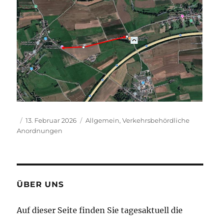
Autor
Veröffentlicht
Kategorien
13. Februar 2026
Allgemein
,
Verkehrsbehördliche
am
Anordnungen
ÜBER UNS
Auf dieser Seite finden Sie tagesaktuell die