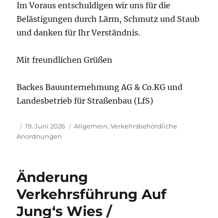
Im Voraus entschuldigen wir uns für die
Belästigungen durch Lärm, Schmutz und Staub
und danken für Ihr Verständnis.
Mit freundlichen Grüßen
Backes Bauunternehmung AG & Co.KG und
Landesbetrieb für Straßenbau (LfS)
Autor
Veröffentlicht
Kategorien
19. Juni 2026
Allgemein
,
Verkehrsbehördliche
am
Anordnungen
Änderung
Verkehrsführung Auf
Jung‘s Wies /