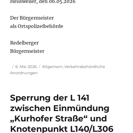
Heusweiler, den 06.05.2026
Der Bürgermeister
als Ortspolizeibehörde
Redelberger
Bürgermeister
Autor
Veröffentlicht
Kategorien
6. Mai 2026
Allgemein
,
Verkehrsbehördliche
am
Anordnungen
Sperrung der L 141
zwischen Einmündung
„Kurhofer Straße“ und
Knotenpunkt L140/L306