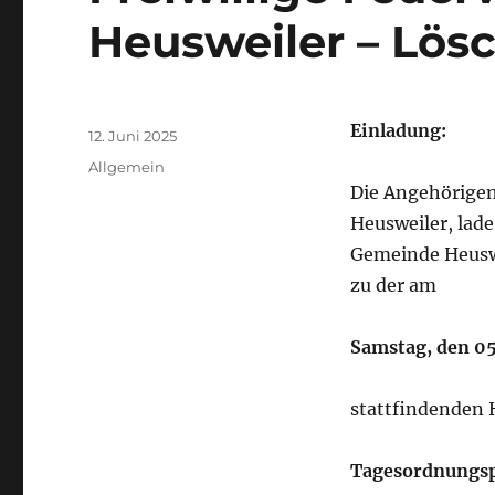
Heusweiler – Lös
Autor
Einladung:
Veröffentlicht
12. Juni 2025
am
Kategorien
Allgemein
Die Angehörigen
Heusweiler, lade
Gemeinde Heuswe
zu der am
Samstag, den 05
stattfindenden 
Tagesordnungsp