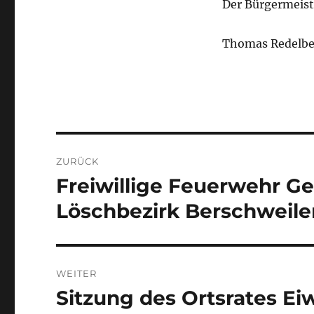
Der Bürgermeist
Thomas Redelbe
Beitragsnavigation
ZURÜCK
Freiwillige Feuerwehr G
Vorheriger
Beitrag:
Löschbezirk Berschweile
WEITER
Sitzung des Ortsrates Eiw
Nächster