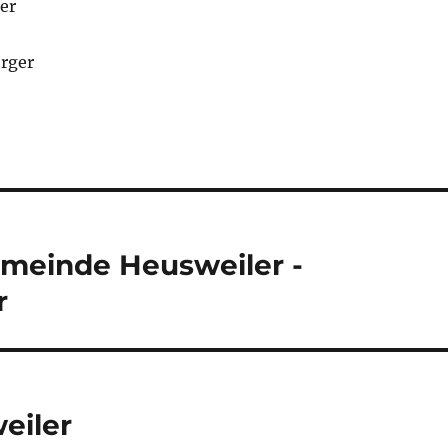
er
rger
emeinde Heusweiler -
r
eiler