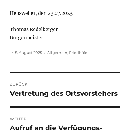
Heusweiler, den 23.07.2025
Thomas Redelberger
Bürgermeister
Autor
Veröffentlicht
Kategorien
5. August 2025
Allgemein
,
Friedhöfe
am
Beitragsnavigation
ZURÜCK
Vertretung des Ortsvorstehers
Vorheriger
Beitrag:
WEITER
Aufruf an die Verfügungs-
Nächster