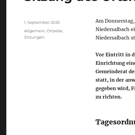
Autor
Am Donnerstag, 
Veröffentlicht
1. September 2025
am
Niedersalbach ei
Kategorien
Allgemein
,
Ortsräte
,
Sitzungen
Niedersalbach st
Vor Eintritt in
Einrichtung ein
Gemeinderat de
statt, in der 
gegeben wird, F
zu richten.
Tagesordn