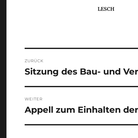
LESCH
Beitragsnavigation
ZURÜCK
Sitzung des Bau- und Ve
Vorheriger
Beitrag:
WEITER
Appell zum Einhalten de
Nächster
Beitrag: