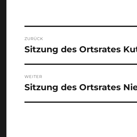
Beitragsnavigation
ZURÜCK
Sitzung des Ortsrates Ku
Vorheriger
Beitrag:
WEITER
Sitzung des Ortsrates Ni
Nächster
Beitrag: