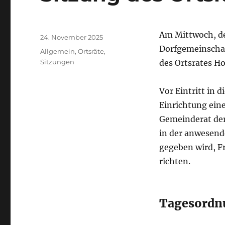
Autor
Am Mittwoch, de
Veröffentlicht
24. November 2025
am
Dorfgemeinschaf
Kategorien
Allgemein
,
Ortsräte
,
Sitzungen
des Ortsrates Hol
Vor Eintritt in 
Einrichtung ein
Gemeinderat der
in der anwesen
gegeben wird, F
richten.
Tagesordn