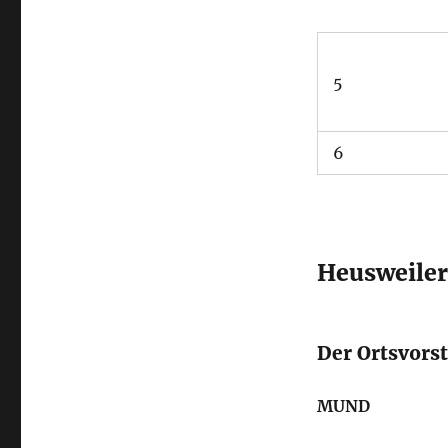
5
6
Heusweiler
Der Ortsvors
MUND