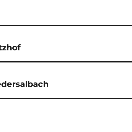
tzhof
edersalbach