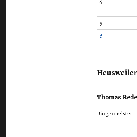
4
5
6
Heusweiler,
Thomas Rede
Bürgermeister