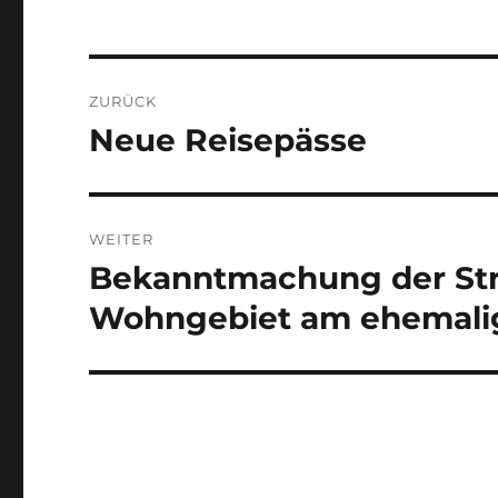
Beitragsnavigation
ZURÜCK
Neue Reisepässe
Vorheriger
Beitrag:
WEITER
Bekanntmachung der St
Nächster
Beitrag:
Wohngebiet am ehemal