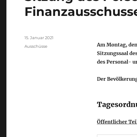
Finanzausschuss
Autor
Veröffentlicht
15. Januar 2021
am
Am Montag, dem 
Kategorien
Ausschüsse
Sitzungssaal des
des Personal- u
Der Bevölkerung
Tagesordn
Öffentlicher Tei