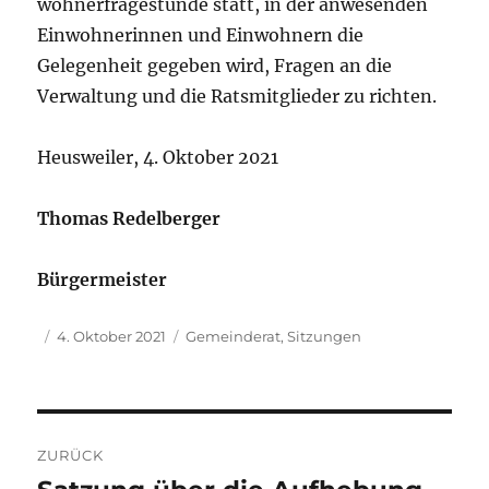
wohnerfragestunde statt, in der anwesenden
Einwohnerinnen und Einwohnern die
Gelegenheit gegeben wird, Fragen an die
Verwaltung und die Ratsmitglieder zu richten.
Heusweiler, 4. Oktober 2021
Thomas Redelberger
Bürgermeister
Autor
Veröffentlicht
Kategorien
4. Oktober 2021
Gemeinderat
,
Sitzungen
am
Beitragsnavigation
ZURÜCK
Vorheriger