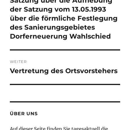
Satzung über die Aufhebung
Beitrag:
der Satzung vom 13.05.1993
über die förmliche Festlegung
des Sanierungsgebietes
Dorferneuerung Wahlschied
WEITER
Vertretung des Ortsvorstehers
Nächster
Beitrag:
ÜBER UNS
Auf dieser Seite finden Sie tagesaktuell die