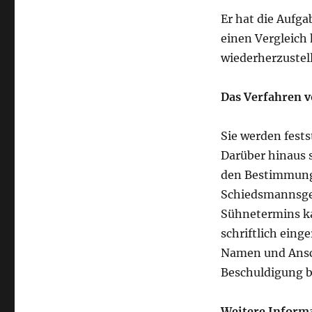
Er hat die Aufga
einen Vergleich
wiederherzustel
Das Verfahren v
Sie werden fest
Darüber hinaus s
den Bestimmung
Schiedsmannsges
Sühnetermins k
schriftlich eing
Namen und Ansch
Beschuldigung b
Weitere Inform