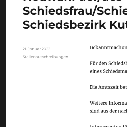
Schiedsfrau/Schi
Schiedsbezirk Ku
Autor
Bekanntmachu
Veröffentlicht
21. Januar 2022
am
Kategorien
Stellenausschreibungen
Für den Schieds
eines Schiedsma
Die Amtszeit bet
Weitere Informa
sind aus der nac
Interessenten f