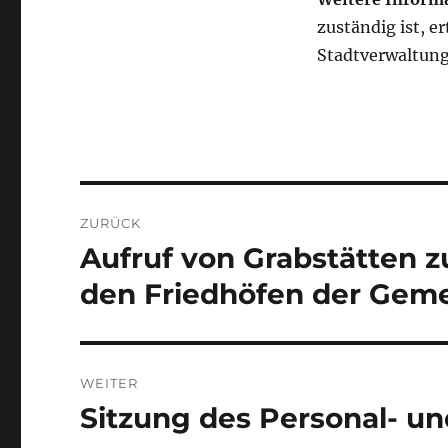
zuständig ist, e
Stadtverwaltung 
Beitragsnavigation
ZURÜCK
Aufruf von Grabstätten z
Vorheriger
Beitrag:
den Friedhöfen der Gem
WEITER
Sitzung des Personal- u
Nächster
Beitrag: