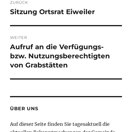
ZURÜCK
Sitzung Ortsrat Eiweiler
Vorheriger
Beitrag:
WEITER
Aufruf an die Verfügungs-
Nächster
Beitrag:
bzw. Nutzungsberechtigten
von Grabstätten
ÜBER UNS
Auf dieser Seite finden Sie tagesaktuell die