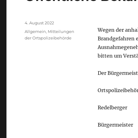
Autor
Veröffentlicht
4. August 2022
am
Wegen der anha
Kategorien
Allgemein
,
Mitteilungen
der Ortspolizeibehörde
Brandgefahren e
Ausnahmegenehm
bitten um Verst
Der Bürgermeist
Ortspolizeibehö
Redelberger
Bürgermeister