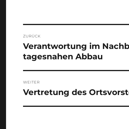
Beitragsnavigation
ZURÜCK
Verantwortung im Nachb
Vorheriger
Beitrag:
tagesnahen Abbau
WEITER
Vertretung des Ortsvors
Nächster
Beitrag: