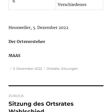
6
Verschiedenes
Heusweiler, 5. Dezember 2022
Der Ortsvorsteher
MAAS
Autor
Veröffentlicht
Kategorien
5. Dezember 2022
Ortsräte
,
Sitzungen
am
Beitragsnavigation
ZURÜCK
Sitzung des Ortsrates
Vorheriger
Beitrag:
Wahlschied