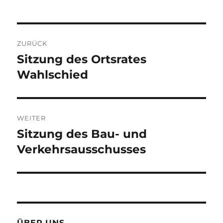
Beitragsnavigation
ZURÜCK
Sitzung des Ortsrates
Vorheriger
Beitrag:
Wahlschied
WEITER
Sitzung des Bau- und
Nächster
Beitrag:
Verkehrsausschusses
ÜBER UNS