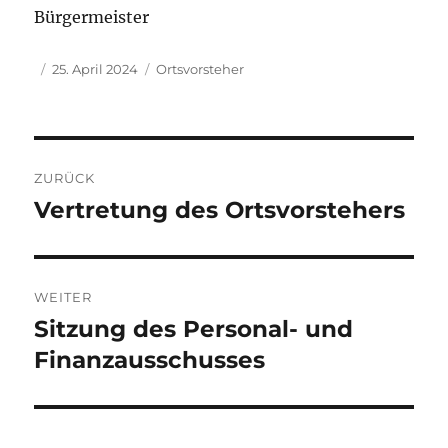
Bürgermeister
Autor
Veröffentlicht
Kategorien
25. April 2024
Ortsvorsteher
am
Beitragsnavigation
ZURÜCK
Vertretung des Ortsvorstehers
Vorheriger
Beitrag:
WEITER
Sitzung des Personal- und
Nächster
Beitrag:
Finanzausschusses