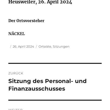
Heusweiler, 26. April 2024
Der Ortsvorsteher
NÄCKEL
Autor
Veröffentlicht
Kategorien
26. April 2024
Ortsräte
,
Sitzungen
am
Beitragsnavigation
ZURÜCK
Sitzung des Personal- und
Vorheriger
Beitrag:
Finanzausschusses
WEITER