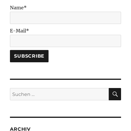
Name*
E-Mail*
SU
Suchen
nach:
ARCHIV