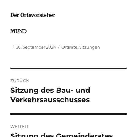
Der Ortsvorsteher
MUND
Autor
Veröffentlicht
Kategorien
30. September 2024
Ortsräte
,
Sitzungen
am
Beitragsnavigation
ZURÜCK
Sitzung des Bau- und
Vorheriger
Beitrag:
Verkehrsausschusses
WEITER
Sitzung des Gemeinderates
Nächster