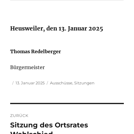
Heusweiler, den 13. Januar 2025
Thomas Redelberger
Bürgermeister
Autor
Veröffentlicht
Kategorien
13. Januar 2025
Ausschüsse
,
Sitzungen
am
Beitragsnavigation
ZURÜCK
Sitzung des Ortsrates
Vorheriger
Beitrag: