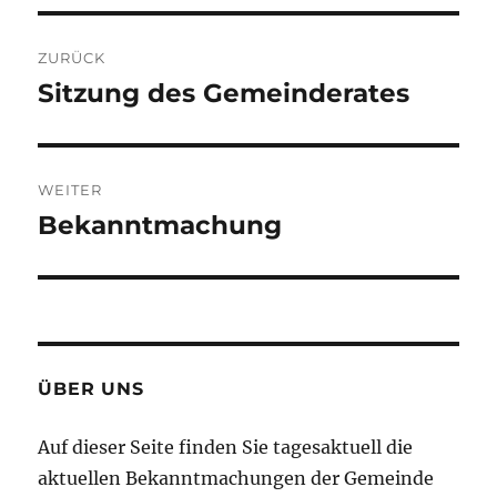
Beitragsnavigation
ZURÜCK
Sitzung des Gemeinderates
Vorheriger
Beitrag:
WEITER
Bekanntmachung
Nächster
Beitrag:
ÜBER UNS
Auf dieser Seite finden Sie tagesaktuell die
aktuellen Bekanntmachungen der Gemeinde