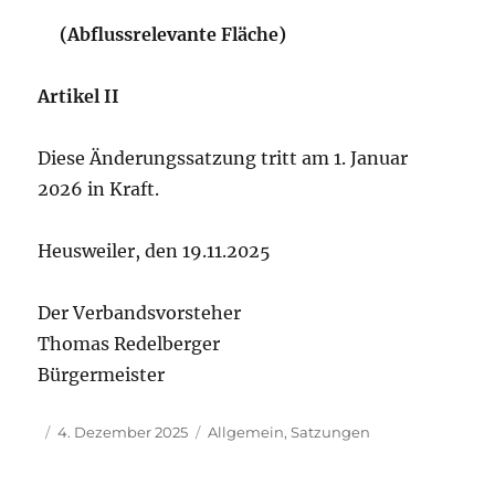
(Abflussrelevante Fläche)
Artikel II
Diese Änderungssatzung tritt am 1. Januar
2026 in Kraft.
Heusweiler, den 19.11.2025
Der Verbandsvorsteher
Thomas Redelberger
Bürgermeister
Autor
Veröffentlicht
Kategorien
4. Dezember 2025
Allgemein
,
Satzungen
am