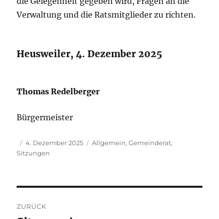
die Gelegenheit gegeben wird, Fragen an die
Verwaltung und die Ratsmitglieder zu richten.
Heusweiler, 4. Dezember 2025
Thomas Redelberger
Bürgermeister
Autor
Veröffentlicht
Kategorien
4. Dezember 2025
Allgemein
,
Gemeinderat
,
am
Sitzungen
Beitragsnavigation
ZURÜCK