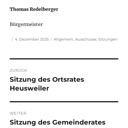
Thomas Redelberger
Bürgermeister
Autor
Veröffentlicht
Kategorien
4. Dezember 2025
Allgemein
,
Ausschüsse
,
Sitzungen
am
Beitragsnavigation
ZURÜCK
Sitzung des Ortsrates
Vorheriger
Beitrag:
Heusweiler
WEITER
Sitzung des Gemeinderates
Nächster