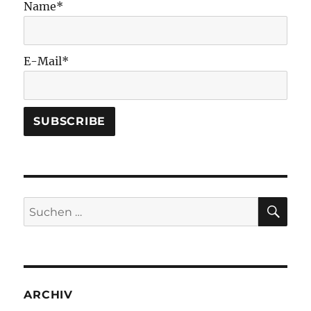
Name*
E-Mail*
SU
Suchen
nach:
ARCHIV