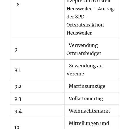
nzeptes im Ortsteil
8
Heusweiler – Antrag
der SPD-
Ortsratsfraktion
Heusweiler
Verwendung
9
Ortsratsbudget
Zuwendung an
9.1
Vereine
9.2
Martinsumzüge
9.3
Volkstrauertag
9.4
Weihnachtsmarkt
Mitteilungen und
10