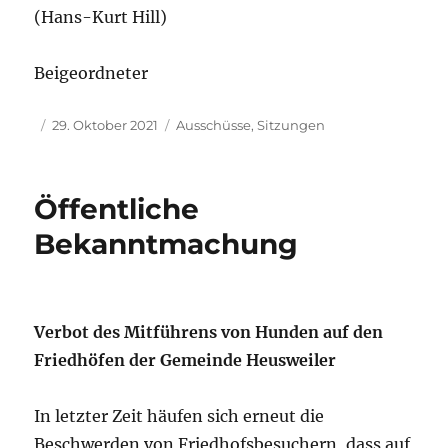
(Hans-Kurt Hill)
Beigeordneter
Autor
Veröffentlicht
Kategorien
29. Oktober 2021
Ausschüsse
,
Sitzungen
am
Öffentliche
Bekanntmachung
Verbot des Mitführens von Hunden auf den
Friedhöfen der Gemeinde Heusweiler
In letzter Zeit häufen sich erneut die
Beschwerden von Friedhofsbesuchern, dass auf