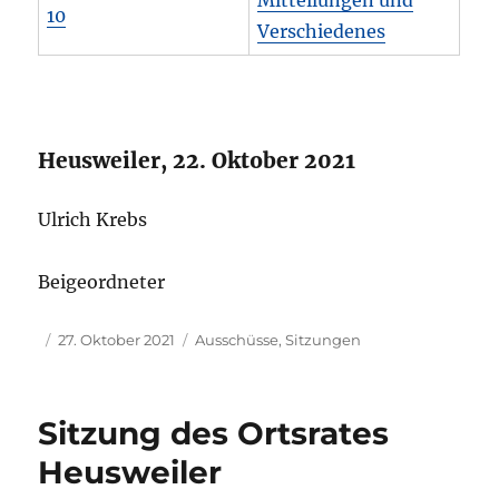
10
Verschiedenes
Heusweiler, 22. Oktober 2021
Ulrich Krebs
Beigeordneter
Autor
Veröffentlicht
Kategorien
27. Oktober 2021
Ausschüsse
,
Sitzungen
am
Sitzung des Ortsrates
Heusweiler