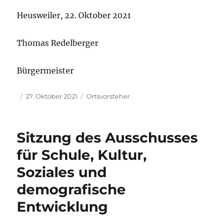
Heusweiler, 22. Oktober 2021
Thomas Redelberger
Bürgermeister
Autor
Veröffentlicht
Kategorien
27. Oktober 2021
Ortsvorsteher
am
Sitzung des Ausschusses
für Schule, Kultur,
Soziales und
demografische
Entwicklung