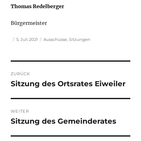
Thomas Redelberger
Bürgermeister
Autor
Veröffentlicht
Kategorien
5. Juli 2021
Ausschüsse
,
Sitzungen
am
Beitragsnavigation
ZURÜCK
Sitzung des Ortsrates Eiweiler
Vorheriger
Beitrag:
WEITER
Sitzung des Gemeinderates
Nächster
Beitrag: