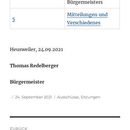
Bürgermeisters
Mitteilungen und
5
Verschiedenes
Heusweiler, 24.09.2021
Thomas Redelberger
Bürgermeister
Autor
Veröffentlicht
Kategorien
24. September 2021
Ausschüsse
,
Sitzungen
am
Beitragsnavigation
ZURÜCK