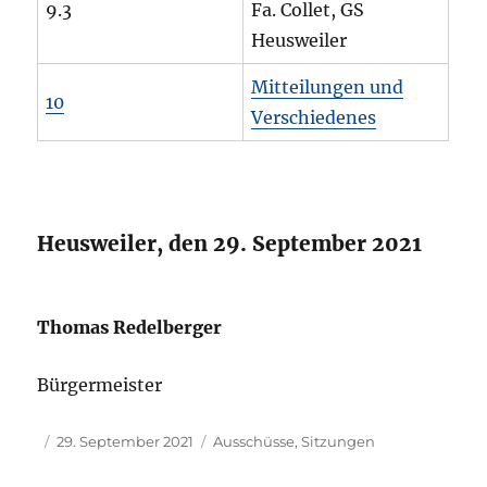
9.3
Fa. Collet, GS
Heusweiler
Mitteilungen und
10
Verschiedenes
Heusweiler, den 29. September 2021
Thomas Redelberger
Bürgermeister
Autor
Veröffentlicht
Kategorien
29. September 2021
Ausschüsse
,
Sitzungen
am