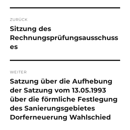
Beitragsnavigation
ZURÜCK
Sitzung des
Vorheriger
Beitrag:
Rechnungsprüfungsausschuss
es
WEITER
Satzung über die Aufhebung
Nächster
Beitrag:
der Satzung vom 13.05.1993
über die förmliche Festlegung
des Sanierungsgebietes
Dorferneuerung Wahlschied