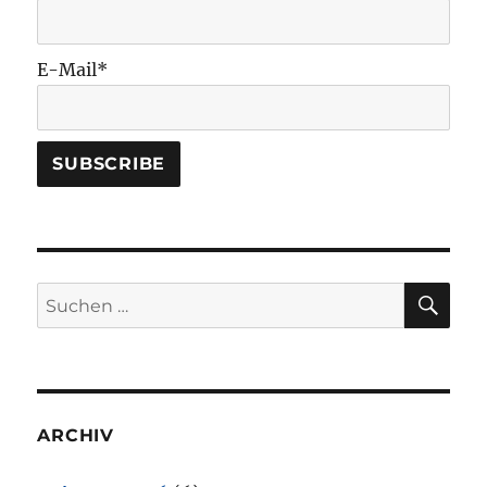
E-Mail*
SU
Suchen
nach:
ARCHIV