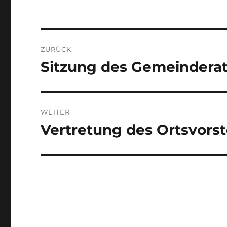
Beitragsnavigation
ZURÜCK
Sitzung des Gemeindera
Vorheriger
Beitrag:
WEITER
Vertretung des Ortsvors
Nächster
Beitrag: