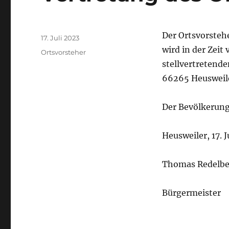
Autor
Der Ortsvorstehe
Veröffentlicht
17. Juli 2023
am
wird in der Zeit
Kategorien
Ortsvorsteher
stellvertretende
66265 Heusweile
Der Bevölkerung
Heusweiler, 17. J
Thomas Redelbe
Bürgermeister