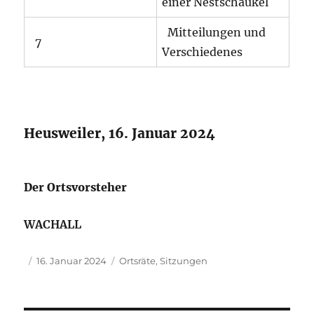
einer Nestschaukel
Mitteilungen und
7
Verschiedenes
Heusweiler, 16. Januar 2024
Der Ortsvorsteher
WACHALL
Autor
Veröffentlicht
Kategorien
16. Januar 2024
Ortsräte
,
Sitzungen
am