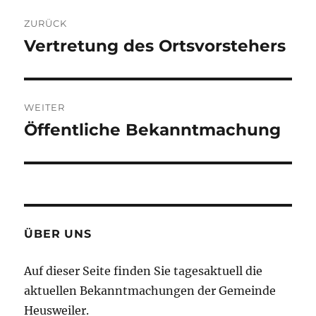
Beitragsnavigation
ZURÜCK
Vertretung des Ortsvorstehers
Vorheriger
Beitrag:
WEITER
Öffentliche Bekanntmachung
Nächster
Beitrag:
ÜBER UNS
Auf dieser Seite finden Sie tagesaktuell die
aktuellen Bekanntmachungen der Gemeinde
Heusweiler.